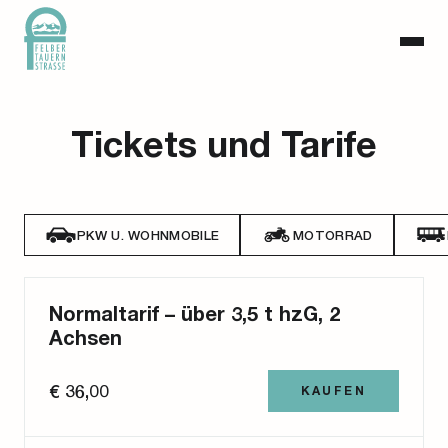
Tickets und Tarife
PKW U. WOHNMOBILE
MOTORRAD
Normaltarif – über 3,5 t hzG, 2
Achsen
€ 36,00
KAUFEN
Nach Bezahlung des Normaltarifes ist ein
einmaliges Passieren der Mautstelle möglich.