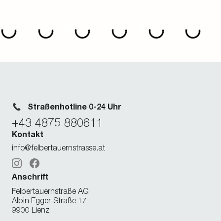
Es können auch folgende Tankkarten
verwendet werden:
UTA (Union Tank Eckstein), Routex (Trafineo), Shell,
DKV
Straßenhotline 0-24 Uhr
+43 4875 880611
Kontakt
info@felbertauernstrasse.at
Instagram
Facebook
Anschrift
Felbertauernstraße AG
Albin Egger-Straße 17
9900 Lienz