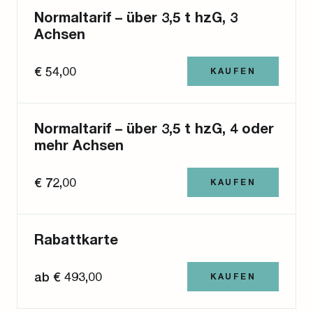
Normaltarif – über 3,5 t hzG, 3
Achsen
€ 54,00
KAUFEN
Nach Bezahlung des Normaltarifes ist ein
einmaliges Passieren der Mautstelle möglich.
Normaltarif – über 3,5 t hzG, 4 oder
mehr Achsen
€ 72,00
KAUFEN
Nach Bezahlung des Normaltarifes ist ein
einmaliges Passieren der Mautstelle möglich.
Rabattkarte
„Vielfahrer" mit Kraftfahrzeugen der Kategorien 2,
ab € 493,00
3 und 4 können Rabattkarten LKW + Busse in drei
KAUFEN
gestaffelten Werteinheiten erwerben. Die
zugehörigen Mengenrabatte betragen 15 % bei